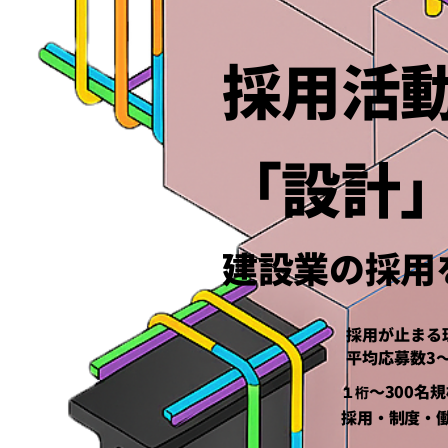
採用活
「設計
建設業の採用
採用が止まる
平均応募数3
〜300名
１桁
採用・制度・