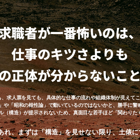
求職者が一番怖いのは
仕事のキツさよりも
の正体が分からないこ
も、求人票を見ても、具体的な仕事の流れや組織体制が見えて
」や「昭和の根性論」で動いているのではないかと、勝手に警
ル（構造）が提示されないため、真面目な若手ほど「関わりた
あれ、まずは「構造」を見せない限り、土俵に