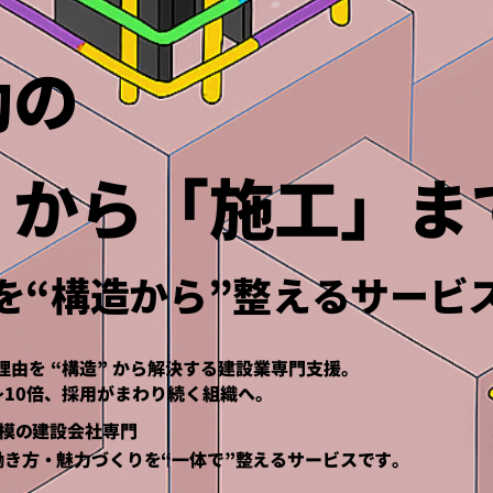
動の
」から「施工」ま
を“構造から”整えるサービ
理由を “構造” から解決する建設業専門支援。
〜10倍、採用がまわり続く組織へ。
規模の建設会社専門
働き方・魅力づくりを“一体で”整えるサービスです。