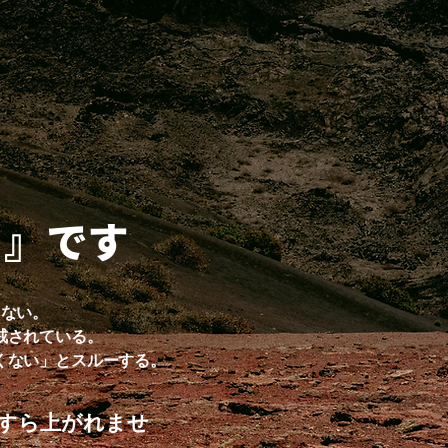
、
と』です
こない。
戒されている。
くない」とスルーする。
すら上がれませ