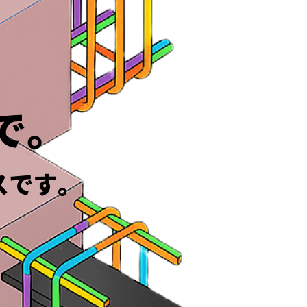
で。
スです。