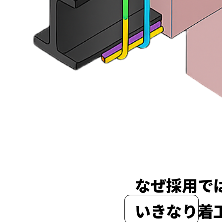
なぜ採用で
​いきなり着